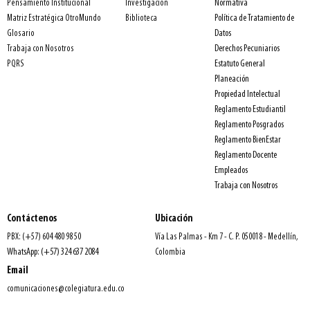
Normativa
Pensamiento Institucional
Investigación
Política de Tratamiento de
Matriz Estratégica OtroMundo
Biblioteca
Datos
Glosario
Derechos Pecuniarios
Trabaja con Nosotros
Estatuto General
PQRS
Planeación
Propiedad Intelectual
Reglamento Estudiantil
Reglamento Posgrados
Reglamento BienEstar
Reglamento Docente
Empleados
Trabaja con Nosotros
Contáctenos
Ubicación
PBX: (+57) 604 480 98 50
Vía Las Palmas - Km 7 - C. P. 050018 - Medellín,
WhatsApp: (+57) 324 637 2084
Colombia
Email
comunicaciones@colegiatura.edu.co