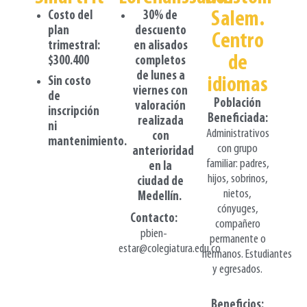
Salem.
Costo del
30% de
plan
descuento
Centro
trimestral:
en alisados
de
$300.400
completos
de lunes a
idiomas
Sin costo
viernes con
de
Población
valoración
inscripción
Beneficiada:
realizada
ni
Administrativos
con
mantenimiento.
con grupo
anterioridad
familiar: padres,
en la
hijos, sobrinos,
ciudad de
nietos,
Medellín.
cónyuges,
Contacto
:
compañero
pbien-
permanente o
estar@colegiatura.edu.co
hermanos. Estudiantes
y egresados.
Beneficios: