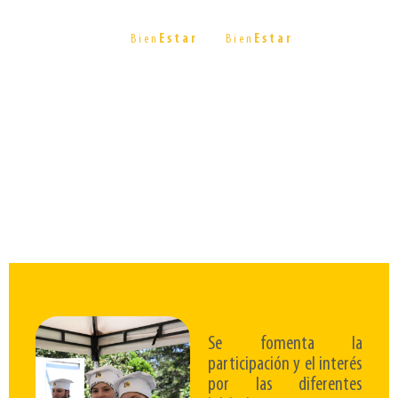
manifestación
Atención
Jornadas
física,
Bien
Estar
Bien
Estar
Primeros
de
Bien
Estar
intelectual
Auxilios
Consciente
y
relacional.
Los
servicios
prestados
son:
Se fomenta la
participación y el interés
por las diferentes