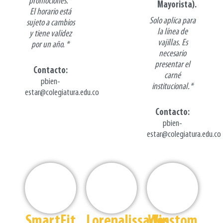
promociones.*
Mayorista).
El horario está
Solo aplica para
sujeto a cambios
la línea de
y tiene validez
vajillas. Es
por un año.
*
necesario
presentar el
Contacto
:
carné
pbien-
institucional.*
estar@colegiatura.edu.co
Contacto:
pbien-
estar@colegiatura.edu.co
SmartFit
Lorenalissados
Winstom