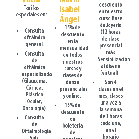
descuento
Isabel
Tarifas
en nuestro
especiales en:
Ángel​
curso Base
de Joyería
15% de
Consulta
(12 horas
descuento
oftálmica
de clase
en la
general.
presencial
mensualidad
más
Consulta
de todos
Sensibilización
de
nuestros
al diseño
oftálmica
cursos y
(virtual).
especializada
clases de
(Glaucoma,
danza
Son 4
Córnea,
presenciales
clases en el
Plástica
y online.
mes, clases
Ocular,
una vez a
15% de
Oncología)
la semana
descuento
de 3 horas
Consulta
en
cada una,
de
boletería
en el
Oftalmología
de
horario
Sub.