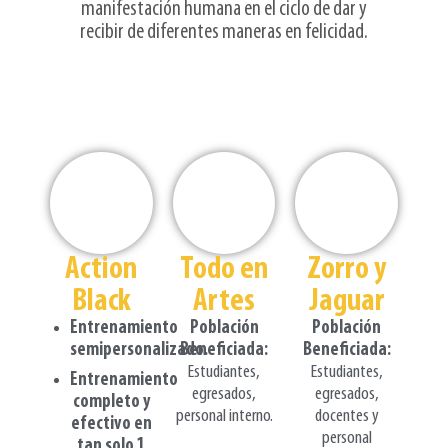
manifestación humana en el ciclo de dar y
recibir de diferentes maneras en felicidad.
Todo en
Action
Zorro y
Artes
Black
Jaguar
Población
Entrenamiento
Población
Beneficiada:
semipersonalizado.
Beneficiada:
Estudiantes,
Estudiantes,
Entrenamiento
egresados,
egresados,
completo y
personal interno.
docentes y
efectivo en
personal
tan solo 1