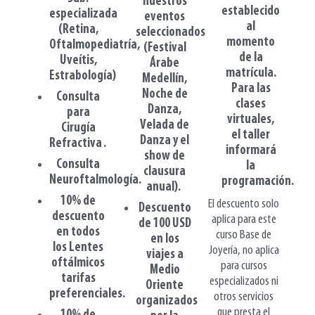
nuestros
establecido
especializada
eventos
al
(Retina,
seleccionados
momento
Oftalmopediatría
,
(Festival
de la
Uveítis,
Árabe
matrícula.
Estrabología
)
Medellín,
Para las
Noche de
Consulta
clases
Danza,
para
virtuales,
Velada de
Cirugía
el taller
Danza y el
Refractiva .
informará
show de
Consulta
la
clausura
Neuroftalmología
.
programación.
anual).
10% de
El descuento solo
Descuento
descuento
aplica para este
de 100 USD
en todos
curso Base de
en los
los Lentes
Joyería, no aplica
viajes a
oftálmicos
para cursos
Medio
tarifas
especializados ni
Oriente
preferenciales.
otros servicios
organizados
que presta el