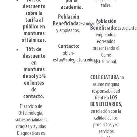
10% de
por la
taller.
descuento
academia.
sobre la
Población
tarifa al
Población
Beneficiada:
Estudiantes
público en
Beneficiada:
Estudiante
y empleados.
monturas
empleados,
oftálmicas.
egresados
Contacto:
presentando el
15% de
pbien-
Carné
descuento
estar@colegiatura.edu.co
institucional.
en
monturas
de sol y 5%
COLEGIATURA
no
en lentes
asume ninguna
de
responsabilidad
contacto.
frente a
LOS
BENEFICIARIOS,
El servicio de
en relación con la
Oftalmología,
calidad de los
subespecialidades,
productos y/o
cirugías y ayudas
servicios
Diagnosticas es