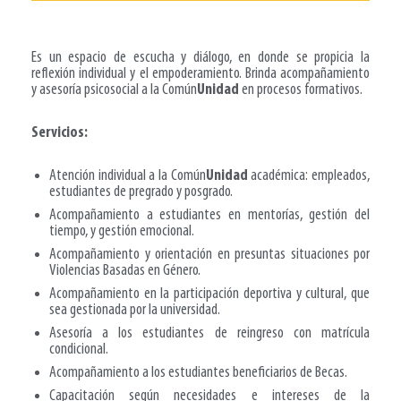
Es un e
spacio de escucha y diálogo, en donde se propicia la
reflexión individual y el empoderamiento
. Brinda acompañamiento
y asesoría
psicosocial
a la
C
omún
Unidad
en procesos
formativos.
Servicios:
Atención individual a la Común
Unidad
académica: empleados,
estudiantes de pregrado y posgrado.
Acompañamiento a estudiantes en mentorías, gestión del
tiempo,
y gestión emocional.
Acompañamiento y orientación en presuntas situaciones por
Violencias
B
asadas en Género.
Acompañamiento en
la
participación deportiva
y cultural
,
que
sea
gestionada por la universidad.
Asesoría a los estudiantes de reingreso con matrícula
condicional.
Acompañamiento a los estudiantes beneficiarios de Becas.
Capacitación según necesidades e intereses de la