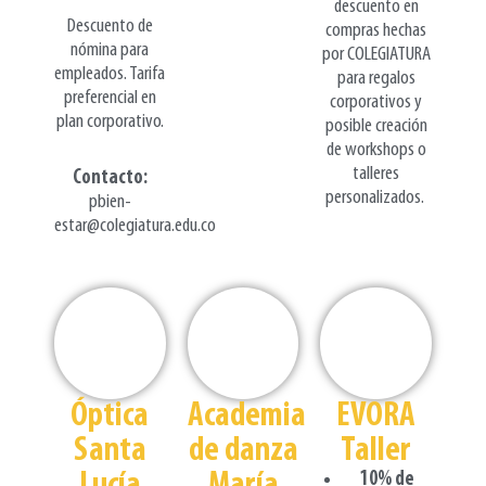
descuento en
Descuento de
compras hechas
nómina para
por COLEGIATURA
empleados. Tarifa
para regalos
preferencial en
corporativos y
plan corporativo.
posible creación
de workshops o
talleres
Contacto:
personalizados.
pbien-
estar@colegiatura.edu.co
Óptica
Academia
EVORA
Santa
de danza
Taller
Lucía
María
10% de