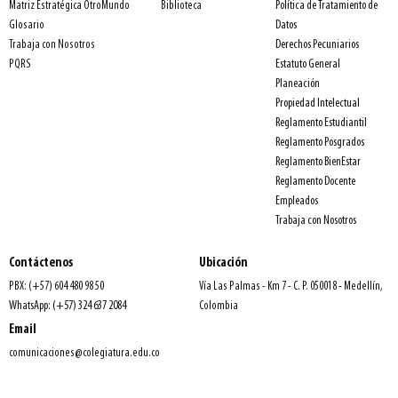
Política de Tratamiento de
Matriz Estratégica OtroMundo
Biblioteca
Datos
Glosario
Derechos Pecuniarios
Trabaja con Nosotros
Estatuto General
PQRS
Planeación
Propiedad Intelectual
Reglamento Estudiantil
Reglamento Posgrados
Reglamento BienEstar
Reglamento Docente
Empleados
Trabaja con Nosotros
Contáctenos
Ubicación
PBX: (+57) 604 480 98 50
Vía Las Palmas - Km 7 - C. P. 050018 - Medellín,
WhatsApp: (+57) 324 637 2084
Colombia
Email
comunicaciones@colegiatura.edu.co