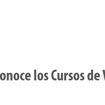
creativas para
emprender
Curso Original
Curso Original
Diplomado Ori
Introducción a
Expandirme en
Vibe Coding p
Affinity Vector
Plenitud
Diseñadores
Adultos en Expansión
onoce los Cursos de