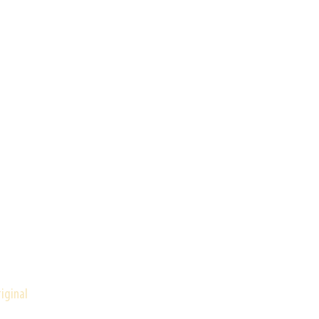
iginal
adería