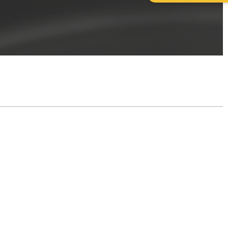
iginal
ción al Diseño
cios Comerciales
prendedores