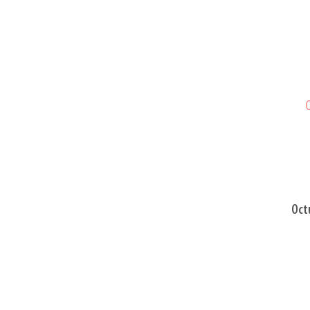
C
Oct
C
D
2