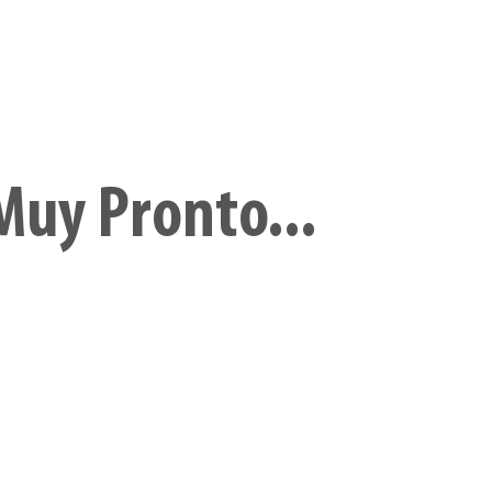
III
aterialidad y
isualización
Muy Pronto...
Curso Original
Curso Original
Curso Origina
De idea a proyecto:
Introducción a
Introducción 
herramientas
Affinity Photo
Affinity Publi