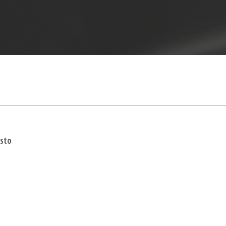
sto
Entrenamiento Original
Curso Original
Curso Or
Diseño del Espacio
Libertad
Introduc
de Espa
Interior
para Em