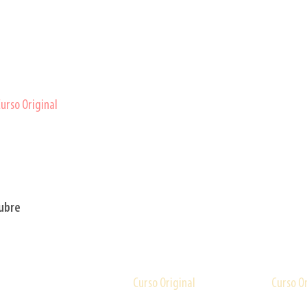
urso Original
Curso Original
Personal Shopper I
Maquillaje,
Caracterización
y Moda
ubre
urso Original
Curso Original
Curso Or
iseño del Espacio Interior
Personal Shopper
Pan
: Experiencia,