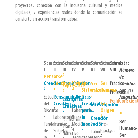
proyectos, conexión con la industria cultural y medios
digitales, y experiencias reales donde la comunicación se
convierte en acción transformadora.
Semestre
Semestre
Semestre
Semestre
Semestre
Semestre
Semestre
Semestre
2
I
II
III
IV
V
VI
VII
VIII
Número
2
Pensarse
de
Creación/Comunicación
Sentirse
Vivirse
Ser
Ser
Práctica
Créditos
Ser
Expresarse
3
2
2
Sistémico
Humano
por
Sustentable
16
2
Profesional
2
Estudio
Pensamiento
Estéticas
–
Asignatu
2
Escrituras
Perfil
Conscien
2
del
Creativo
Creatividad
Ser
Investigación
Creativas
2
Discurso
Laboratorio
para
Origen
•
–
2
2
2
Laboratorio
Trans-
la
Creación
Laboratorio
Ser
Fundamentos
Trans-
Mediático
Innovación
Pre-
3
Trans-
Humano-
2
4
de
Subjetivo
Práctica
Laboratorio
Narrativo
Ser
0
4
la
Técnicas
Laboratorio