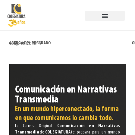
Estudiar en COLEGIATURA
Egresados PermaneSer
Trabaja con Nosotros
ACERCA DEL PREGRADO
C
Código SNIES:
52475
1
Comunicación en Narrativas
Transmedia​
En un mundo hiperconectado, la forma
en que comunicamos lo cambia todo.
La Carrera Original
Comunicación en Narrativas
Transmedia
de
COLEGIATURA
te prepara para un mundo