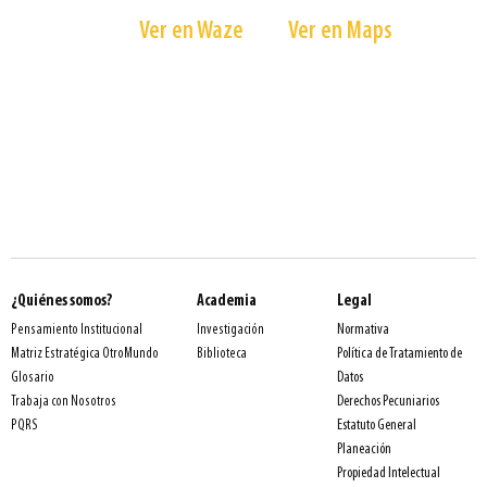
Kilómetro 7 Vía Las Palmas - Medellín, Colombia
Ver en Waze
Ver en Maps
¿Quiénes somos?
Academia
Legal
Normativa
Pensamiento Institucional
Investigación
Política de Tratamiento de
Matriz Estratégica OtroMundo
Biblioteca
Datos
Glosario
Derechos Pecuniarios
Trabaja con Nosotros
Estatuto General
PQRS
Planeación
Propiedad Intelectual