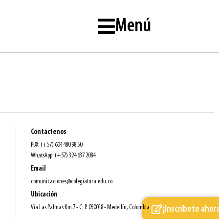
Menú
Contáctenos
PBX: (+57) 604 480 98 50
WhatsApp: (+57) 324 637 2084
Email
comunicaciones@colegiatura.edu.co
Ubicación
Vía Las Palmas Km 7 - C. P. 050018 - Medellín, Colombia
¡Inscríbete ahor