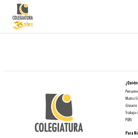
¿Quién
Pensamie
Matriz E
Glosario
Trabaja 
PQRS
Para No