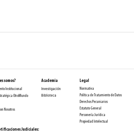
es somos?
Academia
Legal
Normativa
nto Institucional
Investigación
Política de Tratamiento de Datos
Biblioteca
stratégica OtroMundo
Derechos Pecuniarios
Estatuto General
con Nosotros
Personería Jurídica
Propiedad Intelectual
tificaciones Judiciales: