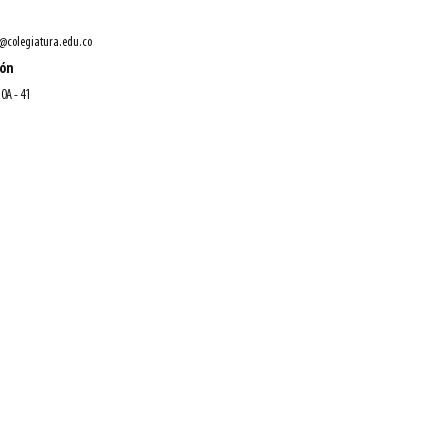
@colegiatura.edu.co
ión
10A - 41