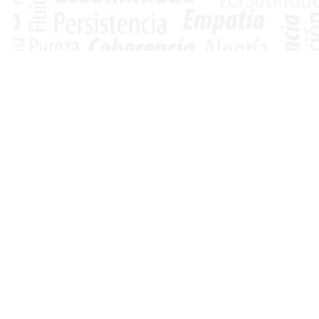
Descuentos
P
Los descuentos no aplican para valores en
preventa.