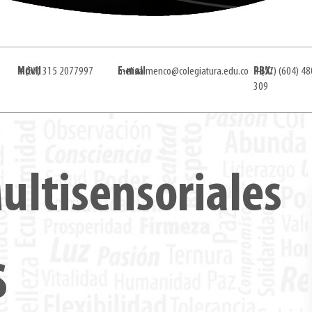
Móvil
+(57) 315 2077997
E-mail
melisa.menco@colegiatura.edu.co
PBX:
+(57) (604) 48
309
ultisensoriales
s