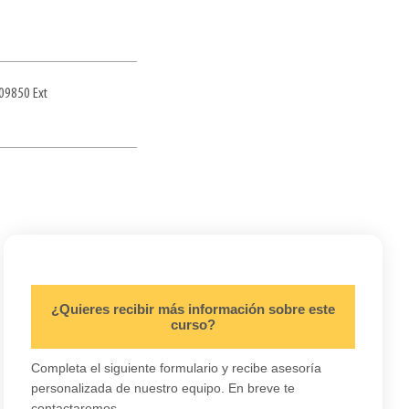
09850 Ext
¿Quieres recibir más información sobre este
curso?
Completa el siguiente formulario y recibe asesoría
personalizada de nuestro equipo. En breve te
contactaremos.