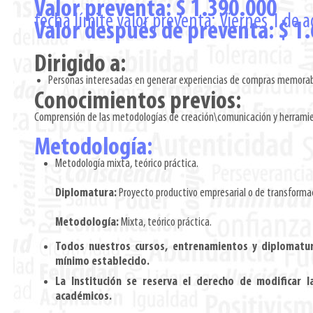
Valor preventa: $ 1.390.000
fecha límite valor preventa: Viernes 1 de 
Valor después de preventa: $ 1
Dirigido a:
Personas interesadas en generar experiencias de compras memorabl
Conocimientos previos:
Comprensión de las metodologías de creación\comunicación y herramie
Metodología:
Metodología mixta, teórico práctica.
Diplomatura:
Proyecto productivo empresarial o de transformac
Metodología:
Mixta, teórico práctica.
Todos nuestros cursos, entrenamientos y diplomatur
mínimo establecido.
La Institución se reserva el derecho de modificar l
académicos.