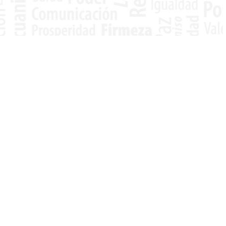
20%
5%
Estudiantes y Egresados de
EL COLEGIO
,
Egresados de Educación Co
Pregrado y Posgrados
COLEGIATURA.
COLEGIATURA.
adres de familia de Estudiantes y Egresados
de
EL COLEGIO
, Pregrado y Posgrados
COLEGIATURA.