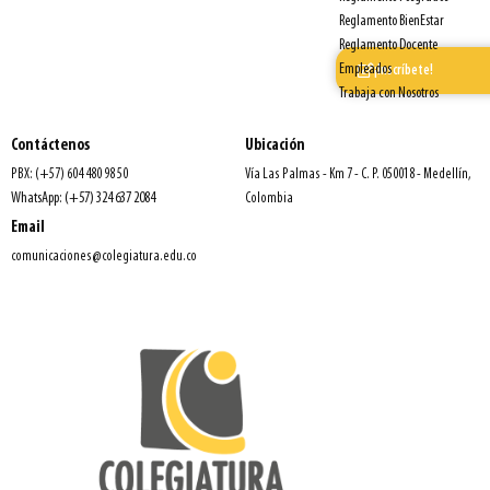
Reglamento BienEstar
Reglamento Docente
Empleados
¡Inscríbete!
Trabaja con Nosotros
Contáctenos
Ubicación
PBX: (+57) 604 480 98 50
Vía Las Palmas - Km 7 - C. P. 050018 - Medellín,
WhatsApp: (+57) 324 637 2084
Colombia
Email
comunicaciones@colegiatura.edu.co