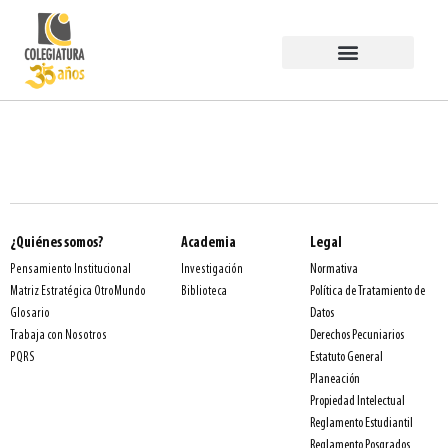
Estudiar en COLEGIATURA
Egresados PermaneSer
Trabaja con Nosotros
¿Quiénes somos?
Academia
Legal
Normativa
Pensamiento Institucional
Investigación
Política de Tratamiento de
Matriz Estratégica OtroMundo
Biblioteca
Datos
Glosario
Derechos Pecuniarios
Trabaja con Nosotros
Estatuto General
PQRS
Planeación
Propiedad Intelectual
Reglamento Estudiantil
Reglamento Posgrados