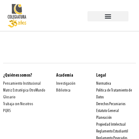
Estudiar en COLEGIATURA
Egresados PermaneSer
Trabaja con Nosotros
¿Quiénes somos?
Academia
Legal
Normativa
Pensamiento Institucional
Investigación
Política de Tratamiento de
Matriz Estratégica OtroMundo
Biblioteca
Datos
Glosario
Derechos Pecuniarios
Trabaja con Nosotros
Estatuto General
PQRS
Planeación
Propiedad Intelectual
Reglamento Estudiantil
Reglamento Posgrados