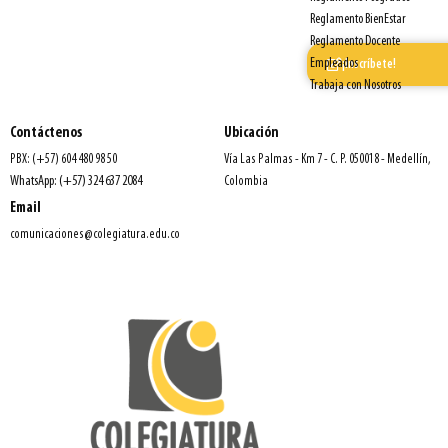
Reglamento BienEstar
Reglamento Docente
Empleados
¡Inscríbete!
Trabaja con Nosotros
Contáctenos
Ubicación
PBX: (+57) 604 480 98 50
Vía Las Palmas - Km 7 - C. P. 050018 - Medellín,
WhatsApp: (+57) 324 637 2084
Colombia
Email
comunicaciones@colegiatura.edu.co