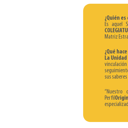
¿Quién es 
Es aquel 
COLEGIATU
Matriz Estr
¿Qué hace
La Unidad
vinculación
seguimiento
sus saberes 
“Nuestro 
Perfil
Origin
especializa