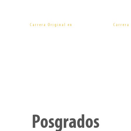
ios\
Diseño
Carrera Original en
Carrera 
Estratégico
Co
Posgrados