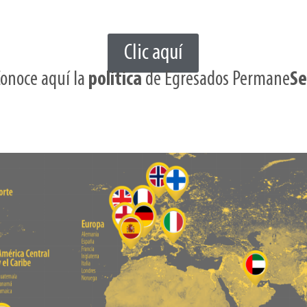
Clic aquí
Conoce aquí la
política
de Egresados Permane
Se