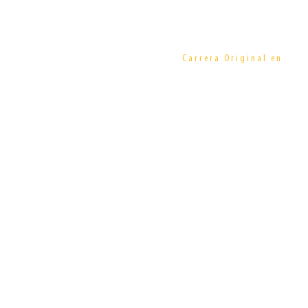
Diseño de Espac
Carrera Original en
Escenario