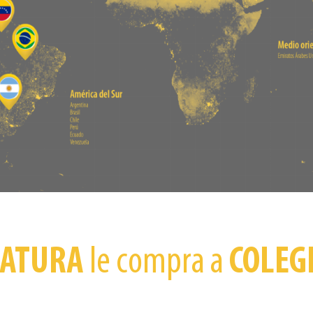
IATURA
le compra a
COLEG
royectos
y
Emprendimientos
de nuestr