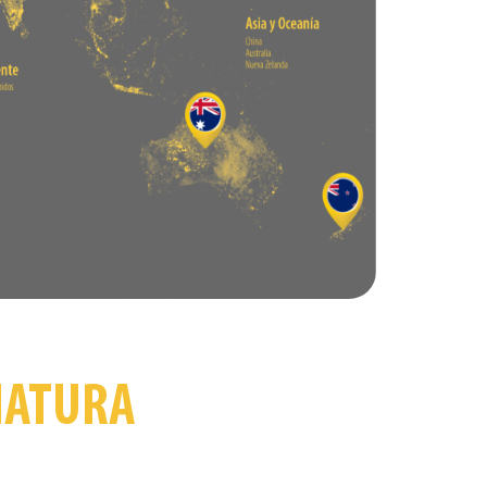
IATURA
os Egresados