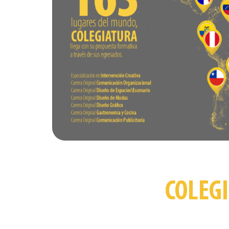
COLEG
Conoce los
P