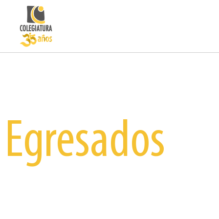
Egresados
Permane
Ser