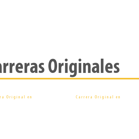
arreras Originales
Comunicación
Diseño
ra Original en
Carrera Original en
Publicitaria
de Modas