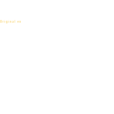
Gastronomía y
Original en
cina Profesional