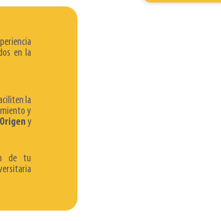
eriencia
dos en la
ciliten la
miento y
Origen
y
ón de tu
ersitaria