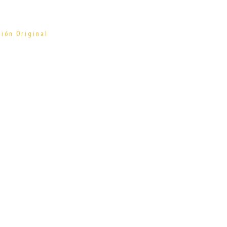
vención
ción Original
ativa
ncia Académica
Abierta