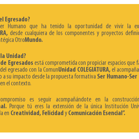
el Egresado?
Ser Humano que ha tenido la oportunidad de vivir la exp
RA,
desde cualquiera de los componentes y proyectos defini
atégica Otro
Mundo.
 la Unidad?
 de Egresados
está comprometida con propiciar espacios que fa
 del egresado con la Comun
Unidad COLEGIATURA,
el acompaña
 a su impacto desde la propuesta formativa
Ser Humano-Ser 
en el contexto.
compromiso es seguir acompañándote en la construcci
al.
Porque tú eres la extensión de la única Institución Univ
da en
Creatividad, Felicidad
y
Comunicación Esencial”.