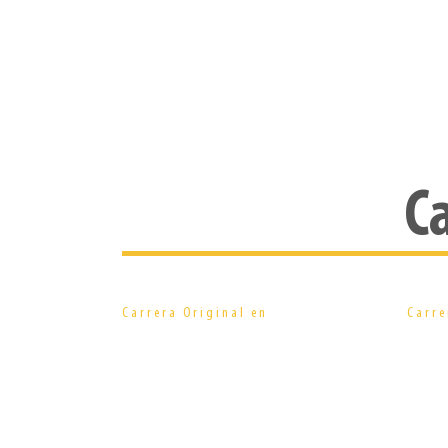
C
Comunicación
Carrera Original en
Carre
en Narrativas
Transmedia