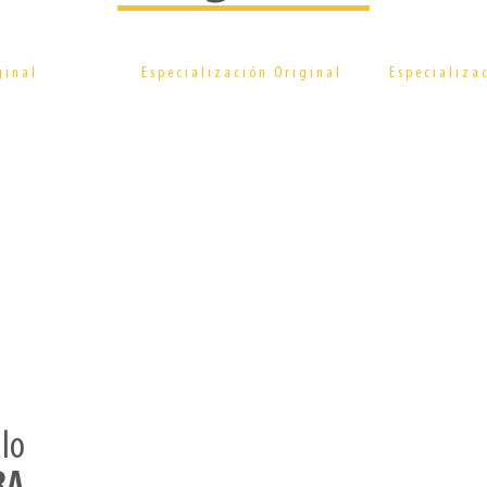
eño
Creatividad
Inter
ginal
Especialización Original
Especializa
turos
Estratégica
Cre
Educación
Vive
Continuada
lo
RA