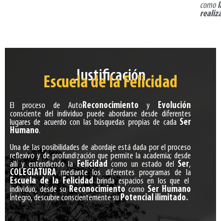
como
l
realiz
Justificación​
Escuela de la Felicidad
El proceso de Auto
Reconocimiento
y
Evolución
consciente del individuo puede abordarse desde diferentes
lugares de acuerdo con las búsquedas propias de cada
Ser
Humano
.
Una de las posibilidades de abordaje está dada por el proceso
reflexivo y de profundización que permite la academia; desde
allí y entendiendo la
Felicidad
como un estado del
Ser
,
COLEGIATURA
mediante los diferentes programas de la
Escuela de la Felicidad
brinda espacios en los que el
individuo, desde su
Reconocimiento
como
Ser Humano
Íntegro, descubre conscientemente su
Potencial ilimitado.