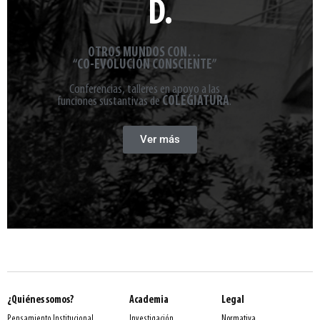
D.
OTROS MUNDOS CON…
“CO-EVOLUCIÓN CONSCIENTE”
Conferencias, talleres en apoyo a las
funciones sustantivas de
COLEGIATURA
.
Ver más
¿Quiénes somos?
Academia
Legal
Normativa
Pensamiento Institucional
Investigación