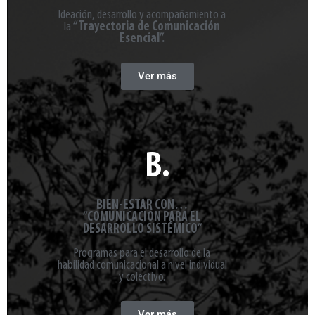
Ideación, desarrollo y acompañamiento a
la
“Trayectoria de Comunicación
Esencial”.
Ver más
B.
BIEN-ESTAR CON…
“COMUNICACIÓN PARA EL
DESARROLLO SISTÉMICO”
Programas para el desarrollo de la
habilidad comunicacional a nivel individual
y colectivo.​
Ver más