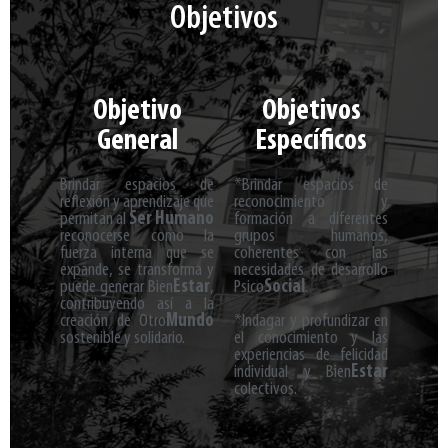
Objetivos
Objetivo
Objetivos
General
Específicos
Brindar espacios de
*Brindar espacios de
reflexión y aprendizaje que
reconocimiento y
permitan al
Ser Humano
formación a diferentes
reconocerse como la
grupos humanos,
fuerza interna que se
coherentes con las
expande, se transforma y
necesidades de desarrollo
puede generar Bien
Estar
,
Psico
Social
.​
contribuyendo así a la
creación de Otro
Mundo
*Indagar y profundizar en
sostenible y solidario.
el conocimiento y las
experiencias de felicidad
individual y Bien
Estar
colectivos.