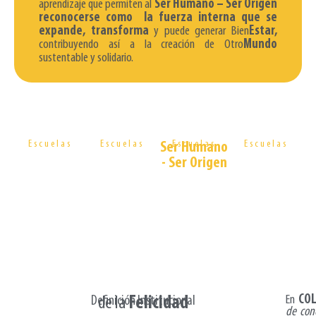
aprendizaje que permiten al
Ser Humano – Ser Origen
reconocerse como la fuerza interna que se
expande, transforma
y puede generar Bien
Estar,
contribuyendo así a la creación de Otro
Mundo
sustentable y solidario.
Justificación
Objetivos
Pedagogía
Unidades
Escuelas
Escuelas
Escuelas
Escuelas
Ser Humano
Didácticas
- Ser Origen
En
CO
Definición Institucional
de la
Felicidad​
de con