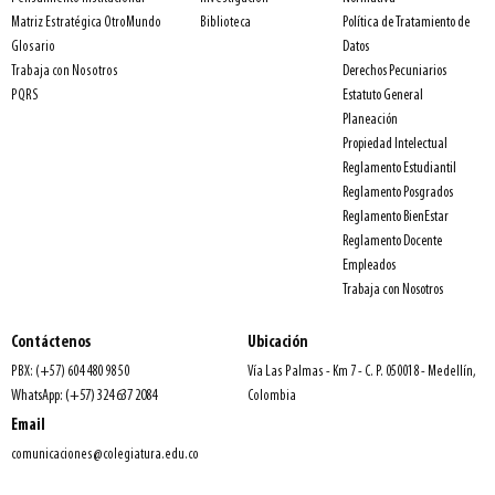
Política de Tratamiento de
Matriz Estratégica OtroMundo
Biblioteca
Datos
Glosario
Derechos Pecuniarios
Trabaja con Nosotros
Estatuto General
PQRS
Planeación
Propiedad Intelectual
Reglamento Estudiantil
Reglamento Posgrados
Reglamento BienEstar
Reglamento Docente
Empleados
Trabaja con Nosotros
Contáctenos
Ubicación
PBX: (+57) 604 480 98 50
Vía Las Palmas - Km 7 - C. P. 050018 - Medellín,
WhatsApp: (+57) 324 637 2084
Colombia
Email
comunicaciones@colegiatura.edu.co