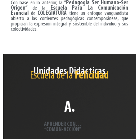
Con base en lo anterior, la
“Pedagogía Ser Humano-Ser
Origen”
de la
Escuela Para La Comunicación
Esencial
de
COLEGIATURA
tiene un enfoque vanguardista
abierto a las corrientes pedagógicas contemporáneas, que
propician la expresión integral y sostenible del individuo y sus
colectividades.
Unidades Didácticas
Escuela de la
Felicidad
A.
APRENDER CON…
“COMÚN-ACCIÓN”