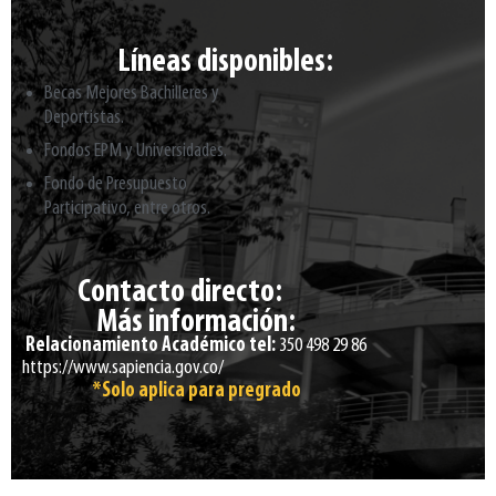
Líneas disponibles:
Becas Mejores Bachilleres y
Deportistas.
Fondos EPM y Universidades
.
Fondo de Presupuesto
Participativo
, entre otros.
Contacto directo:
Más información:
Relacionamiento Académico tel:
350 498 29 86
https://www.sapiencia.gov.co/
*Solo aplica para pregrado