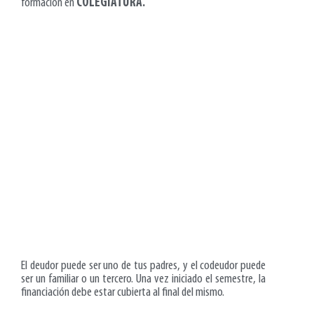
formación en
COLEGIATURA.
Requisitos:
Fotocopias de cédula del estudiante,
deudor y codeudor.
Carta laboral y certificado de libertad
de uno de los deudores.
Copia de la última declaración de
renta.
Formatos de solicitud y pagaré
firmados.
Condiciones:
El deudor puede ser uno de tus padres, y el codeudor puede
ser un familiar o un tercero. Una vez iniciado el semestre, la
financiación debe estar cubierta al final del mismo.