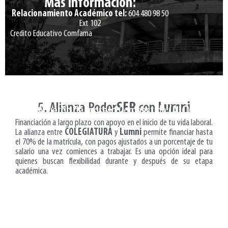
Más información:
Relacionamiento Académico tel:
604 480 98 50
Ext 102
Credito Educativo Comfama
5. Alianza Poder
SER
con
Lumni
Acuerdo de Ingreso Compartido
(AIC
)
Financiación a largo plazo con apoyo en el inicio de tu vida laboral.
La alianza entre
COLEGIATURA
y
Lumni
permite financiar hasta
el 70% de la matrícula, con pagos ajustados a un porcentaje de tu
salario una vez comiences a trabajar. Es una opción ideal para
quienes buscan flexibilidad durante y después de su etapa
académica.
Requisitos
No tener reportes negativos en centrales de
riesgo.