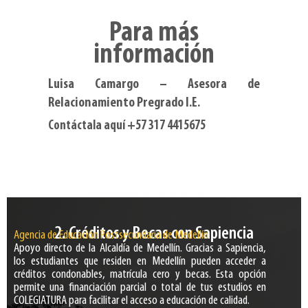
Para más
información
Luisa Camargo
– Asesora de
Relacionamiento Pregrado I.E.
Contáctala aquí
+57 317 4415675
2. Créditos y Becas con Sapiencia
Agencia de Educación Postsecundaria de Medellín
Apoyo directo de la Alcaldía de Medellín. Gracias a Sapiencia,
los estudiantes que residen en Medellín pueden acceder a
créditos condonables, matrícula cero y becas. Esta opción
permite una financiación parcial o total de tus estudios en
COLEGIATURA para facilitar el acceso a educación de calidad.