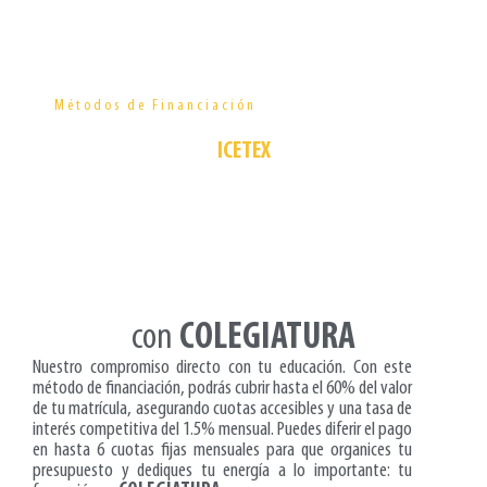
Créditos y Apoyo Especial
Métodos de Financiación
para Comunidades
ICETEX
1. Financiación Directa
con
COLEGIATURA
Nuestro compromiso directo con tu educación. Con este
método de financiación, podrás cubrir hasta el 60% del valor
de tu matrícula, asegurando cuotas accesibles y una tasa de
interés competitiva del 1.5% mensual. Puedes diferir el pago
en hasta 6 cuotas fijas mensuales para que organices tu
presupuesto y dediques tu energía a lo importante: tu