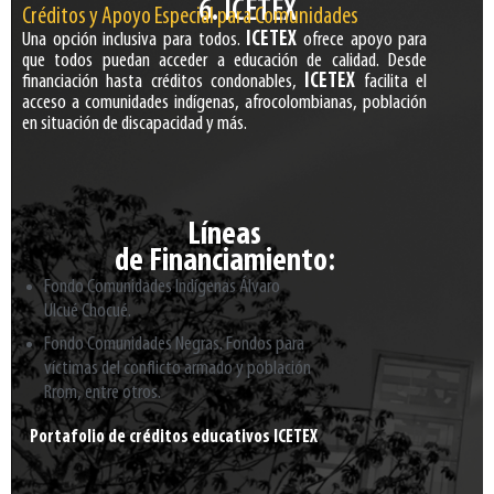
6. ICETEX
Créditos y Apoyo Especial para Comunidades
Una opción inclusiva para todos.
ICETEX
ofrece apoyo para
que todos puedan acceder a educación de calidad. Desde
financiación hasta créditos condonables,
ICETEX
facilita el
acceso a comunidades indígenas, afrocolombianas, población
en situación de discapacidad y más.
Líneas
de Financiamiento:
Fondo Comunidades Indígenas Álvaro
Ulcué Chocué.
Fondo Comunidades Negras.
Fondos para
víctimas del conflicto armado y población
Rrom, entre otros.
Portafolio de créditos educativos ICETEX