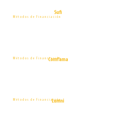
Sufi
Métodos de Financiación
(Bancolombia)
Crédito Educativo
Métodos de Financiación
Comfama
Alianza Poder
SER
Métodos de Financiación
Lumni