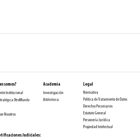
es somos?
Academia
Legal
Normativa
nto Institucional
Investigación
Política de Tratamiento de Datos
Biblioteca
stratégica OtroMundo
Derechos Pecuniarios
Estatuto General
con Nosotros
Personería Jurídica
Propiedad Intelectual
tificaciones Judiciales: