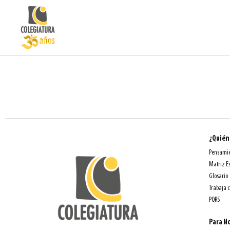
¿Quién
Pensamie
Matriz E
Glosario
Trabaja 
PQRS
Para No