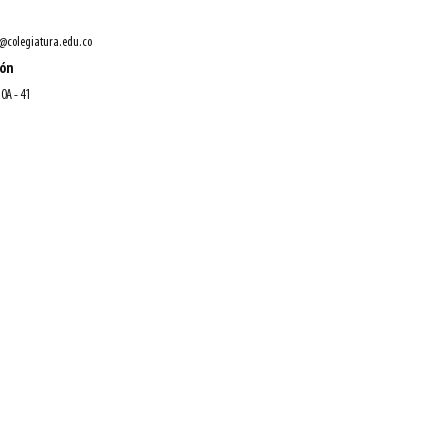
@colegiatura.edu.co
ión
10A - 41