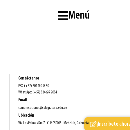
Menú
Contáctenos
PBX: (+57) 604 480 98 50
WhatsApp: (+57) 324 637 2084
Email
comunicaciones@colegiatura.edu.co
Ubicación
Vía Las Palmas Km 7 - C. P. 050018 - Medellín, Colombia
¡Inscríbete ahor