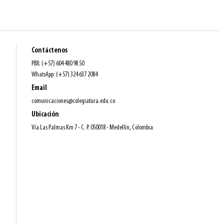
Contáctenos
PBX: (+57) 604 480 98 50
WhatsApp: (+57) 324 637 2084
Email
comunicaciones@colegiatura.edu.co
Ubicación
Vía Las Palmas Km 7 - C. P. 050018 - Medellín, Colombia