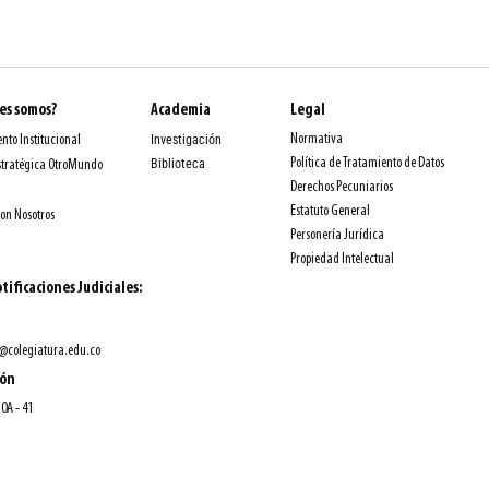
es somos?
Academia
Legal
Normativa
nto Institucional
Investigación
Política de Tratamiento de Datos
Biblioteca
stratégica OtroMundo
Derechos Pecuniarios
Estatuto General
con Nosotros
Personería Jurídica
Propiedad Intelectual
tificaciones Judiciales:
@colegiatura.edu.co
ión
10A - 41