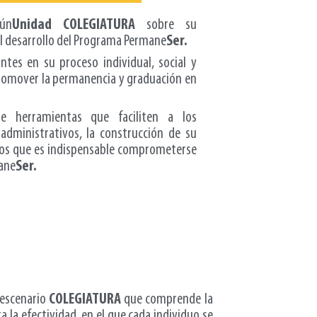
ún
Unidad COLEGIATURA
sobre su
l desarrollo del Programa Permane
Ser.
tes en su proceso individual, social y
promover la permanencia y graduación en
de herramientas que faciliten a los
administrativos, la construcción de su
dos que es indispensable comprometerse
ane
Ser.
 escenario
COLEGIATURA
que comprende la
 la efectividad, en el que cada individuo se