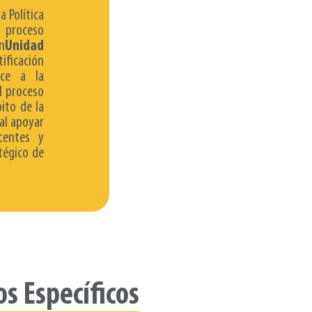
a Política
 proceso
n
Unidad
tificación
oce a la
l proceso
ito de la
al apoyar
centes y
atégico de
os Específicos