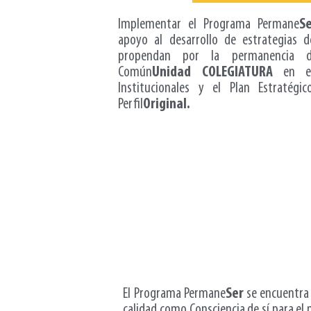
Implementar el Programa Permane
S
apoyo al desarrollo de estrategias 
propendan por la permanencia 
Común
Unidad
COLEGIATURA
en e
Institucionales y el Plan Estratégi
Perfil
Original.
El Programa Permane
Ser
se encuentra 
calidad como Consciencia de sí para el 