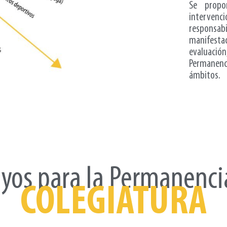
Se propo
interven
responsab
manifesta
evaluació
Permanenc
ámbitos.
yos para la Permanenci
COLEGIATURA