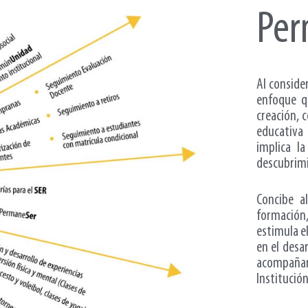
Pe
Al conside
enfoque qu
creación, 
educativa
implica l
descubrimi
Concibe a
formación
estimula e
en el desa
acompañan
Institució