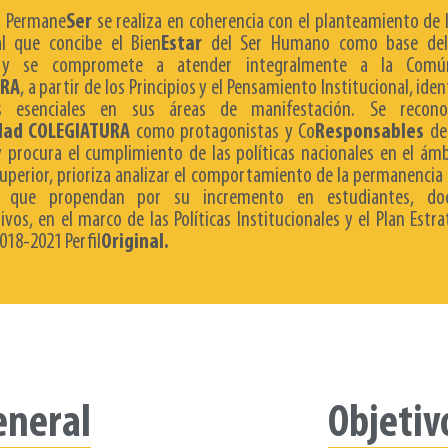
a Permane
Ser
se realiza en coherencia con el planteamiento de l
al que concibe el Bien
Estar
del Ser Humano como base del
 y se compromete a atender integralmente a la Comú
URA
, a partir de los Principios y el Pensamiento Institucional, iden
es esenciales en sus áreas de manifestación. Se recon
dad
COLEGIATURA
como protagonistas y Co
Responsables
de
 procura el cumplimiento de las políticas nacionales en el ámb
uperior, prioriza analizar el comportamiento de la permanencia 
as que propendan por su incremento en estudiantes, do
ivos, en el marco de las Políticas Institucionales y el Plan Estr
018-2021 Perfil
Original.
eneral
Objetiv