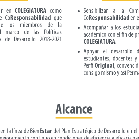
er
en
COLEGIATURA
como
Sensibilizar a la Com
de Co
Responsabilidad
que
Co
Responsabilidad
en e
de los miembros de la
Acompañar a los estudian
l marco de las Políticas
académico con el fin de 
co de Desarrollo 2018-2021
COLEGIATURA.
Apoyar el desarrollo 
estudiantes, docentes y 
Perfil
Original
, convenci
consigo mismo y así Perm
Alcance
en la línea de Bien
Estar
del Plan Estratégico de Desarrollo en el
mejoramiento continuo en condiciones de eficiencia y eficacia para