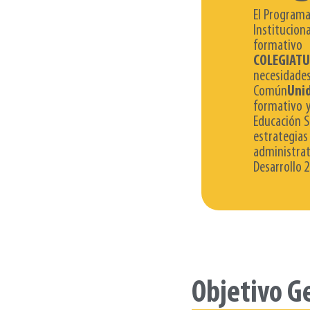
El Program
Institucion
formativo
COLEGIAT
necesidad
Común
Uni
formativo y
Educación S
estrategi
administrat
Desarrollo 2
Objetivo G