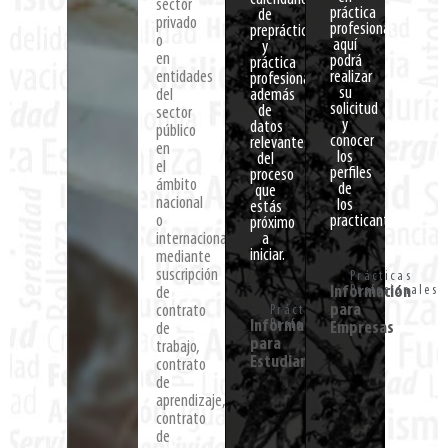
sector
práctica
de
privado
profesional,
prepráctica
o
aquí
y
en
podrá
práctica
entidades
realizar
profesional,
su
del
además
solicitud
de
sector
y
datos
público
conocer
relevantes
en
los
del
el
perfiles
proceso
ámbito
de
que
nacional
los
estás
o
practicantes.
próximo
internacional,
a
iniciar.
mediante
suscripción
Prácticas
Información
Profesionales
de
para
contrato
Prácticas
Información
Profesionales
Empresas
de
para
trabajo,
Estudiantes
contrato
de
aprendizaje,
contrato
de