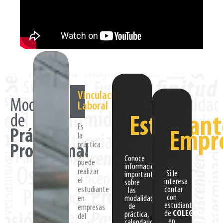
Vinculación
Modalidades
Laboral
de
Estudiant
Es
Práctica
Empr
la
práctica
Profesional
que
Conoce
puede
información
realizar
Si le
importante
el
interesa
sobre
estudiante
contar
las
con
en
modalidades
estudiantes
de
empresas
de
COLEGIATUR
A
práctica,
del
en
calendario