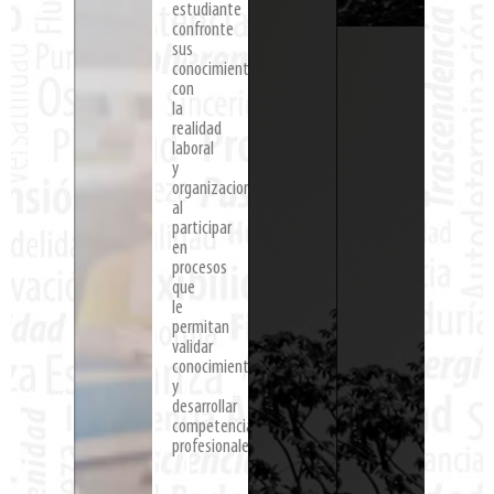
estudiante
confronte
sus
conocimientos
con
la
realidad
laboral
y
organizacional
al
participar
en
procesos
que
le
permitan
validar
conocimientos
y
desarrollar
competencias
profesionales.