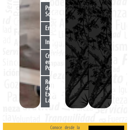
Práctica
Social
Emprendimiento
Investigación
Créditos
en
Posgrados
Reconocimiento
de
Experiencia
Laboral
Conoce desde la