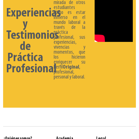
mirada de otros
estudiantes
Experiencias
cómo es estar
inmerso en el
y
mundo laboral a
través de la
Testimonios
práctica
profesional, sus
experiencias,
de
vivencias y
momentos, que
Práctica
los hicieron
enriquecer su
Profesional
Perfil
Original
,
profesional,
personal y laboral.
¿Quiénes somos?
Academia
Legal