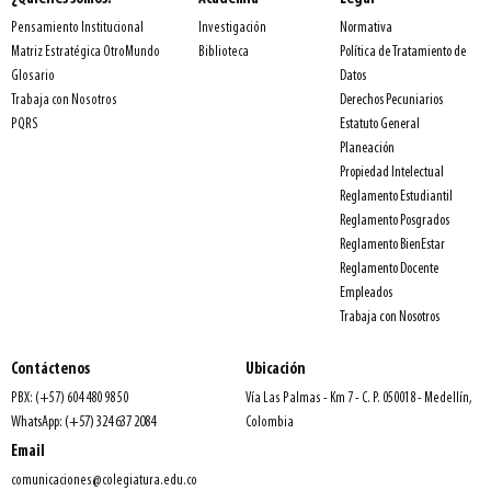
Normativa
Pensamiento Institucional
Investigación
Política de Tratamiento de
Matriz Estratégica OtroMundo
Biblioteca
Datos
Glosario
Derechos Pecuniarios
Trabaja con Nosotros
Estatuto General
PQRS
Planeación
Propiedad Intelectual
Reglamento Estudiantil
Reglamento Posgrados
Reglamento BienEstar
Reglamento Docente
Empleados
Trabaja con Nosotros
Contáctenos
Ubicación
PBX: (+57) 604 480 98 50
Vía Las Palmas - Km 7 - C. P. 050018 - Medellín,
WhatsApp: (+57) 324 637 2084
Colombia
Email
comunicaciones@colegiatura.edu.co