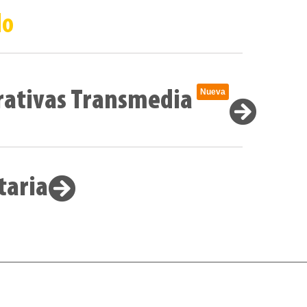
do
Nueva
rativas Transmedia
taria