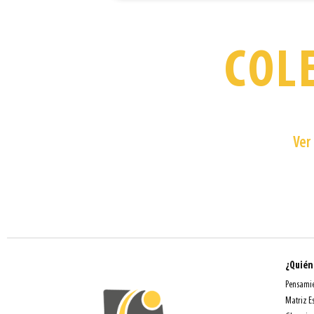
COL
55.000m
Kilómetro 7 Ví
Ver
¿Quién
Pensamie
Matriz E