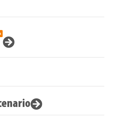
a
cenario