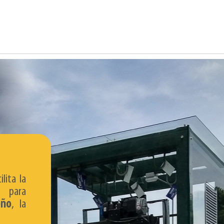
lita la
para
eño
, la