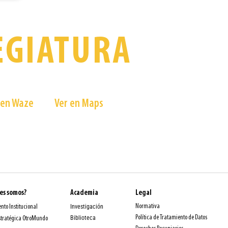
EGIATURA
² de
Creatividad
a Las Palmas - Medellín, Colombia
 en Waze
Ver en Maps
es somos?
Academia
Legal
Normativa
nto Institucional
Investigación
Política de Tratamiento de Datos
Biblioteca
stratégica OtroMundo