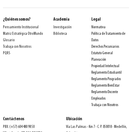
¿Quiénes somos?
Academia
Legal
Normativa
Pensamiento Institucional
Investigación
Política de Tratamiento de
Matriz Estratégica OtroMundo
Biblioteca
Datos
Glosario
Derechos Pecuniarios
Trabaja con Nosotros
Estatuto General
PQRS
Planeación
Propiedad Intelectual
Reglamento Estudiantil
Reglamento Posgrados
Reglamento BienEstar
Reglamento Docente
Empleados
Trabaja con Nosotros
Contáctenos
Ubicación
PBX: (+57) 604 480 98 50
Vía Las Palmas - Km 7 - C. P. 050018 - Medellín,