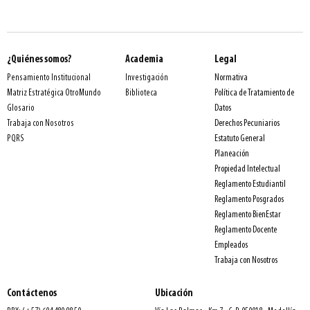
¿Quiénes somos?
Academia
Legal
Normativa
Pensamiento Institucional
Investigación
Política de Tratamiento de
Matriz Estratégica OtroMundo
Biblioteca
Datos
Glosario
Derechos Pecuniarios
Trabaja con Nosotros
Estatuto General
PQRS
Planeación
Propiedad Intelectual
Reglamento Estudiantil
Reglamento Posgrados
Reglamento BienEstar
Reglamento Docente
Empleados
Trabaja con Nosotros
Contáctenos
Ubicación