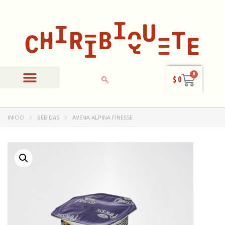
0
$
0
Panadería y Repostería
Producto Mecato
Otras preparaciones
INICIO
BEBIDAS
AVENA ALPINA FINESSE