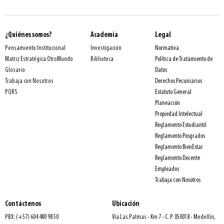
¿Quiénes somos?
Academia
Legal
Normativa
Pensamiento Institucional
Investigación
Política de Tratamiento de
Matriz Estratégica OtroMundo
Biblioteca
Datos
Glosario
Derechos Pecuniarios
Trabaja con Nosotros
Estatuto General
PQRS
Planeación
Propiedad Intelectual
Reglamento Estudiantil
Reglamento Posgrados
Reglamento BienEstar
Reglamento Docente
Empleados
Trabaja con Nosotros
Contáctenos
Ubicación
PBX: (+57) 604 480 98 50
Vía Las Palmas - Km 7 - C. P. 050018 - Medellín,