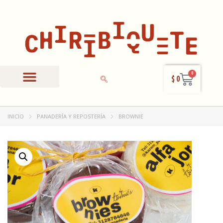
0
$
0
Panadería y Repostería
Producto Mecato
Otras preparaciones
INICIO
PANADERÍA Y REPOSTERÍA
BROWNIE