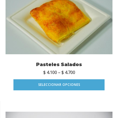
Pasteles Salados
$
4.100
–
$
4.700
SELECCIONAR OPCIONES