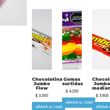
Chocolatina
Gomas
Chocol
Jumbo
surtidas
Jumb
Flow
media
$
4.200
$
3.300
$
3.900
AÑADIR AL CARRITO
AÑADIR AL CARRITO
AÑADIR 