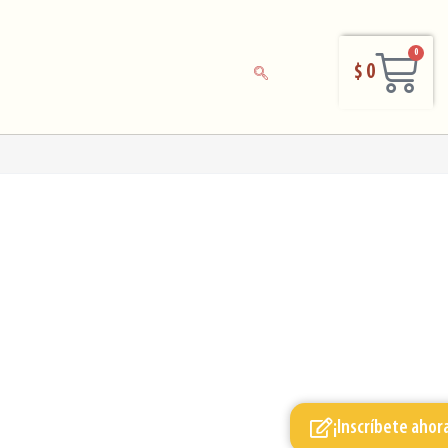
0
$
0
¡Inscríbete ahor