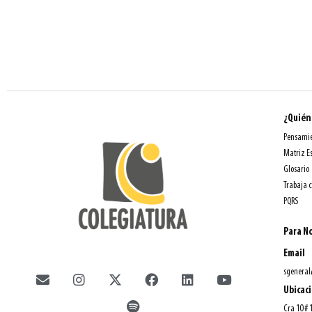
¿Quién
Pensamie
Matriz E
Glosario
Trabaja 
PQRS
Para No
Email
sgeneral
Ubicac
Cra 10 # 