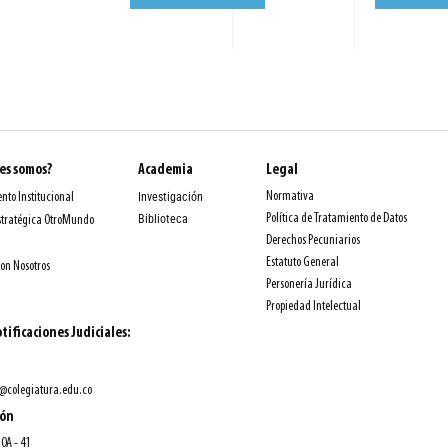
es somos?
Academia
Legal
Normativa
nto Institucional
Investigación
Política de Tratamiento de Datos
Biblioteca
stratégica OtroMundo
Derechos Pecuniarios
Estatuto General
con Nosotros
Personería Jurídica
Propiedad Intelectual
tificaciones Judiciales:
@colegiatura.edu.co
ión
10A - 41