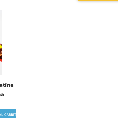
atina
o
na
AL CARRITO