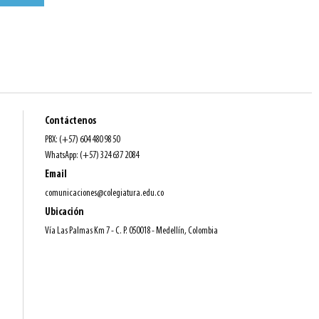
Contáctenos
PBX: (+57) 604 480 98 50
WhatsApp: (+57) 324 637 2084
Email
comunicaciones@colegiatura.edu.co
Ubicación
Vía Las Palmas Km 7 - C. P. 050018 - Medellín, Colombia