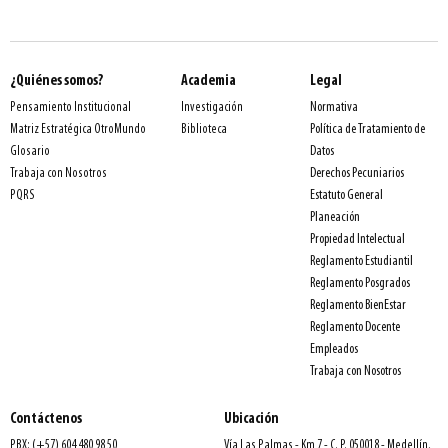
¿Quiénes somos?
Academia
Legal
Normativa
Pensamiento Institucional
Investigación
Política de Tratamiento de
Matriz Estratégica OtroMundo
Biblioteca
Datos
Glosario
Derechos Pecuniarios
Trabaja con Nosotros
Estatuto General
PQRS
Planeación
Propiedad Intelectual
Reglamento Estudiantil
Reglamento Posgrados
Reglamento BienEstar
Reglamento Docente
Empleados
Trabaja con Nosotros
Contáctenos
Ubicación
PBX: (+57) 604 480 98 50
Vía Las Palmas - Km 7 - C. P. 050018 - Medellín,