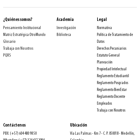
¿Quiénes somos?
Academia
Legal
Normativa
Pensamiento Institucional
Investigación
Política de Tratamiento de
Matriz Estratégica OtroMundo
Biblioteca
Datos
Glosario
Derechos Pecuniarios
Trabaja con Nosotros
Estatuto General
PQRS
Planeación
Propiedad Intelectual
Reglamento Estudiantil
Reglamento Posgrados
Reglamento BienEstar
Reglamento Docente
Empleados
Trabaja con Nosotros
Contáctenos
Ubicación
PBX: (+57) 604 480 98 50
Vía Las Palmas - Km 7 - C. P. 050018 - Medellín,