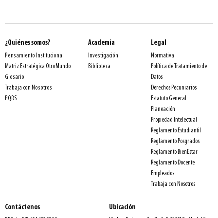
¿Quiénes somos?
Academia
Legal
Normativa
Pensamiento Institucional
Investigación
Política de Tratamiento de
Matriz Estratégica OtroMundo
Biblioteca
Datos
Glosario
Derechos Pecuniarios
Trabaja con Nosotros
Estatuto General
PQRS
Planeación
Propiedad Intelectual
Reglamento Estudiantil
Reglamento Posgrados
Reglamento BienEstar
Reglamento Docente
Empleados
Trabaja con Nosotros
Contáctenos
Ubicación