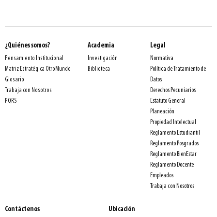
¿Quiénes somos?
Academia
Legal
Normativa
Pensamiento Institucional
Investigación
Política de Tratamiento de
Matriz Estratégica OtroMundo
Biblioteca
Datos
Glosario
Derechos Pecuniarios
Trabaja con Nosotros
Estatuto General
PQRS
Planeación
Propiedad Intelectual
Reglamento Estudiantil
Reglamento Posgrados
Reglamento BienEstar
Reglamento Docente
Empleados
Trabaja con Nosotros
Contáctenos
Ubicación