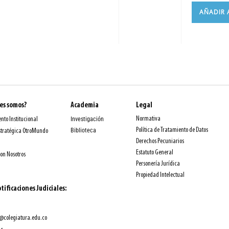
AÑADIR 
es somos?
Academia
Legal
Normativa
nto Institucional
Investigación
Política de Tratamiento de Datos
Biblioteca
stratégica OtroMundo
Derechos Pecuniarios
Estatuto General
con Nosotros
Personería Jurídica
Propiedad Intelectual
tificaciones Judiciales:
@colegiatura.edu.co