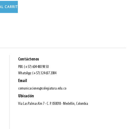
AL CARRITO
Contáctenos
PBX: (+57) 604 480 98 50
WhatsApp: (+57) 324 637 2084
Email
comunicaciones@colegiatura.edu.co
Ubicación
Vía Las Palmas Km 7 - C. P. 050018 - Medellín, Colombia