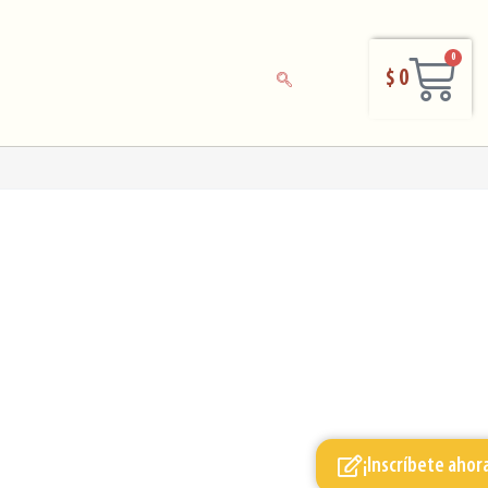
0
$
0
¡Inscríbete ahor