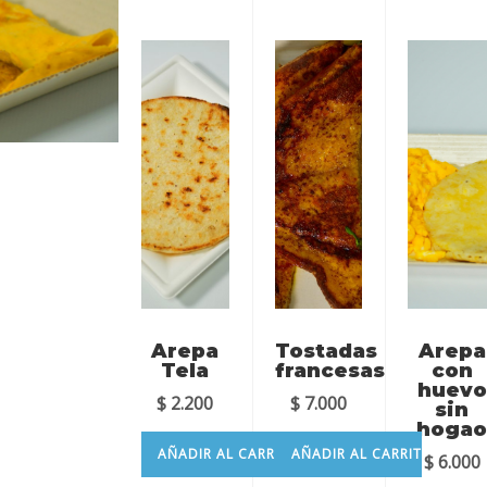
Arepa
Tostadas
Arepa
Tela
francesas
con
huevo
$
2.200
$
7.000
sin
hoga
AÑADIR AL CARRITO
AÑADIR AL CARRITO
$
6.000