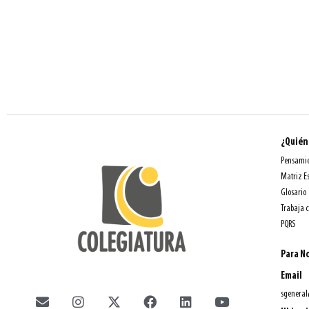
¿Quién
Pensamie
Matriz E
Glosario
Trabaja 
PQRS
Para No
Email
sgeneral