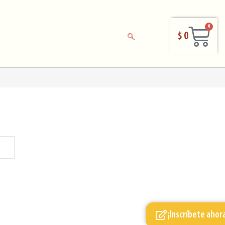
0
$
0
¡Inscríbete ahor