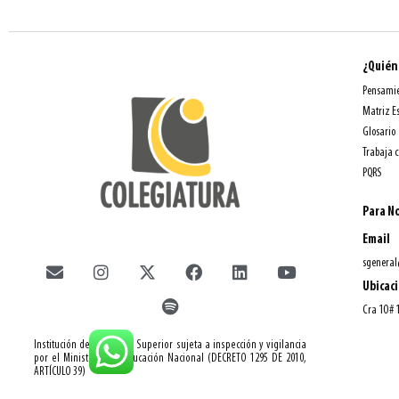
¿Quién
Pensamie
Matriz E
Glosario
Trabaja 
PQRS
Para No
Email
sgeneral
Ubicac
Cra 10 # 
Institución de Educación Superior sujeta a inspección y vigilancia
por el Ministerio de Educación Nacional (DECRETO 1295 DE 2010,
ARTÍCULO 39)