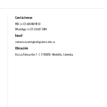
Contáctenos
PBX: (+57) 604 480 98 50
WhatsApp: (+57) 324 637 2084
Email
comunicaciones@colegiatura.edu.co
Ubicación
Vía Las Palmas Km 7 - C. P. 050018 - Medellín, Colombia