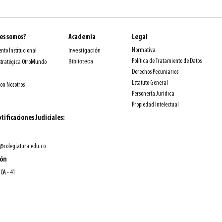
es somos?
Academia
Legal
Normativa
nto Institucional
Investigación
Política de Tratamiento de Datos
Biblioteca
stratégica OtroMundo
Derechos Pecuniarios
Estatuto General
con Nosotros
Personería Jurídica
Propiedad Intelectual
tificaciones Judiciales:
@colegiatura.edu.co
ión
10A - 41