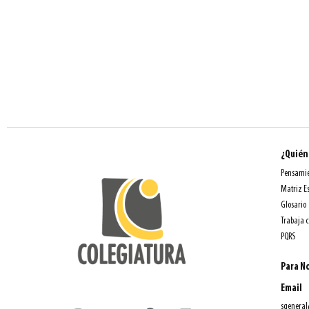
¿Quién
Pensamie
Matriz E
Glosario
Trabaja 
PQRS
Para No
Email
sgeneral