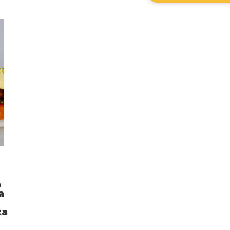
e
n
a
ta