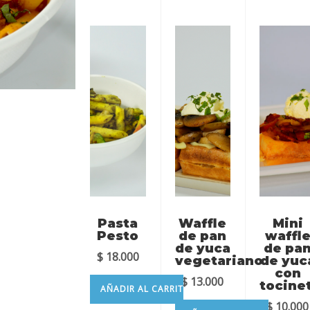
Pasta
Waffle
Mini
Pesto
de pan
waffl
de yuca
de pa
$
18.000
vegetariano
de yuc
con
$
13.000
tocine
AÑADIR AL CARRITO
$
10.000