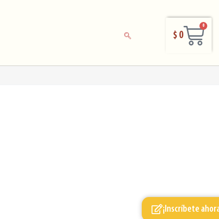
0
$
0
¡Inscríbete ahor