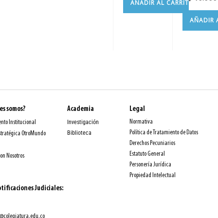
AÑADIR AL CARRITO
AÑADIR 
es somos?
Academia
Legal
Normativa
nto Institucional
Investigación
Política de Tratamiento de Datos
Biblioteca
stratégica OtroMundo
Derechos Pecuniarios
Estatuto General
con Nosotros
Personería Jurídica
Propiedad Intelectual
tificaciones Judiciales:
@colegiatura.edu.co