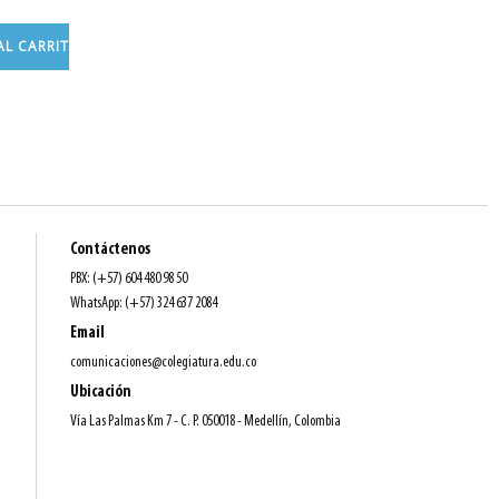
AL CARRITO
Contáctenos
PBX: (+57) 604 480 98 50
WhatsApp: (+57) 324 637 2084
Email
comunicaciones@colegiatura.edu.co
Ubicación
Vía Las Palmas Km 7 - C. P. 050018 - Medellín, Colombia