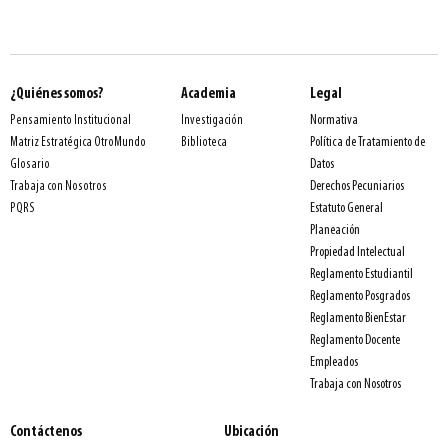
¿Quiénes somos?
Academia
Legal
Normativa
Pensamiento Institucional
Investigación
Política de Tratamiento de
Matriz Estratégica OtroMundo
Biblioteca
Datos
Glosario
Derechos Pecuniarios
Trabaja con Nosotros
Estatuto General
PQRS
Planeación
Propiedad Intelectual
Reglamento Estudiantil
Reglamento Posgrados
Reglamento BienEstar
Reglamento Docente
Empleados
Trabaja con Nosotros
Contáctenos
Ubicación