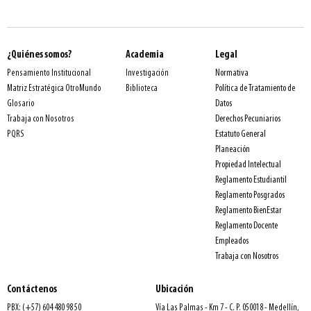
¿Quiénes somos?
Academia
Legal
Normativa
Pensamiento Institucional
Investigación
Política de Tratamiento de
Matriz Estratégica OtroMundo
Biblioteca
Datos
Glosario
Derechos Pecuniarios
Trabaja con Nosotros
Estatuto General
PQRS
Planeación
Propiedad Intelectual
Reglamento Estudiantil
Reglamento Posgrados
Reglamento BienEstar
Reglamento Docente
Empleados
Trabaja con Nosotros
Contáctenos
Ubicación
PBX: (+57) 604 480 98 50
Vía Las Palmas - Km 7 - C. P. 050018 - Medellín,