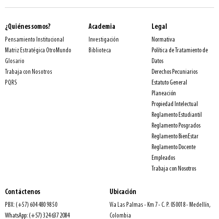
¿Quiénes somos?
Academia
Legal
Normativa
Pensamiento Institucional
Investigación
Política de Tratamiento de
Matriz Estratégica OtroMundo
Biblioteca
Datos
Glosario
Derechos Pecuniarios
Trabaja con Nosotros
Estatuto General
PQRS
Planeación
Propiedad Intelectual
Reglamento Estudiantil
Reglamento Posgrados
Reglamento BienEstar
Reglamento Docente
Empleados
Trabaja con Nosotros
Contáctenos
Ubicación
PBX: (+57) 604 480 98 50
Vía Las Palmas - Km 7 - C. P. 050018 - Medellín,
WhatsApp: (+57) 324 637 2084
Colombia