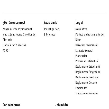
¿Quiénes somos?
Academia
Legal
Normativa
Pensamiento Institucional
Investigación
Política de Tratamiento de
Matriz Estratégica OtroMundo
Biblioteca
Datos
Glosario
Derechos Pecuniarios
Trabaja con Nosotros
Estatuto General
PQRS
Planeación
Propiedad Intelectual
Reglamento Estudiantil
Reglamento Posgrados
Reglamento BienEstar
Reglamento Docente
Empleados
Trabaja con Nosotros
Contáctenos
Ubicación