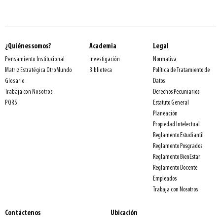
¿Quiénes somos?
Academia
Legal
Normativa
Pensamiento Institucional
Investigación
Política de Tratamiento de
Matriz Estratégica OtroMundo
Biblioteca
Datos
Glosario
Derechos Pecuniarios
Trabaja con Nosotros
Estatuto General
PQRS
Planeación
Propiedad Intelectual
Reglamento Estudiantil
Reglamento Posgrados
Reglamento BienEstar
Reglamento Docente
Empleados
Trabaja con Nosotros
Contáctenos
Ubicación