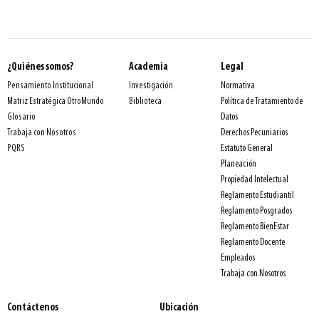
¿Quiénes somos?
Academia
Legal
Normativa
Pensamiento Institucional
Investigación
Política de Tratamiento de
Matriz Estratégica OtroMundo
Biblioteca
Datos
Glosario
Derechos Pecuniarios
Trabaja con Nosotros
Estatuto General
PQRS
Planeación
Propiedad Intelectual
Reglamento Estudiantil
Reglamento Posgrados
Reglamento BienEstar
Reglamento Docente
Empleados
Trabaja con Nosotros
Contáctenos
Ubicación