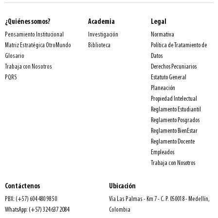
¿Quiénes somos?
Academia
Legal
Normativa
Pensamiento Institucional
Investigación
Política de Tratamiento de
Matriz Estratégica OtroMundo
Biblioteca
Datos
Glosario
Derechos Pecuniarios
Trabaja con Nosotros
Estatuto General
PQRS
Planeación
Propiedad Intelectual
Reglamento Estudiantil
Reglamento Posgrados
Reglamento BienEstar
Reglamento Docente
Empleados
Trabaja con Nosotros
Contáctenos
Ubicación
PBX: (+57) 604 480 98 50
Vía Las Palmas - Km 7 - C. P. 050018 - Medellín,
WhatsApp: (+57) 324 637 2084
Colombia