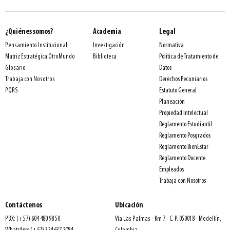
¿Quiénes somos?
Academia
Legal
Normativa
Pensamiento Institucional
Investigación
Política de Tratamiento de
Matriz Estratégica OtroMundo
Biblioteca
Datos
Glosario
Derechos Pecuniarios
Trabaja con Nosotros
Estatuto General
PQRS
Planeación
Propiedad Intelectual
Reglamento Estudiantil
Reglamento Posgrados
Reglamento BienEstar
Reglamento Docente
Empleados
Trabaja con Nosotros
Contáctenos
Ubicación
PBX: (+57) 604 480 98 50
Vía Las Palmas - Km 7 - C. P. 050018 - Medellín,