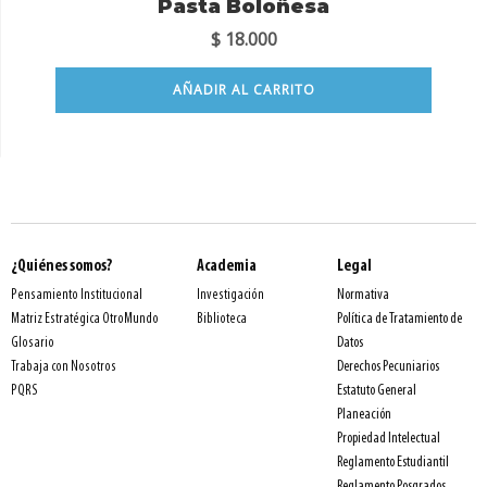
Pasta Boloñesa
$
18.000
AÑADIR AL CARRITO
¿Quiénes somos?
Academia
Legal
Normativa
Pensamiento Institucional
Investigación
Política de Tratamiento de
Matriz Estratégica OtroMundo
Biblioteca
Datos
Glosario
Derechos Pecuniarios
Trabaja con Nosotros
Estatuto General
PQRS
Planeación
Propiedad Intelectual
Reglamento Estudiantil
Reglamento Posgrados