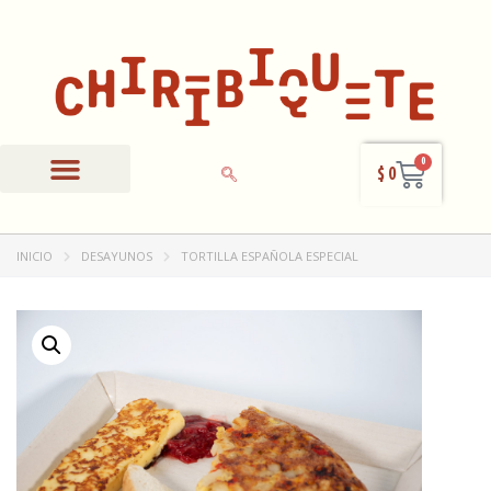
0
$
0
Panadería y Repostería
Producto Mecato
Otras preparaciones
INICIO
DESAYUNOS
TORTILLA ESPAÑOLA ESPECIAL