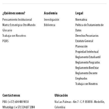
¿Quiénes somos?
Academia
Legal
Normativa
Pensamiento Institucional
Investigación
Política de Tratamiento de
Matriz Estratégica OtroMundo
Biblioteca
Datos
Glosario
Derechos Pecuniarios
Trabaja con Nosotros
Estatuto General
PQRS
Planeación
Propiedad Intelectual
Reglamento Estudiantil
Reglamento Posgrados
Reglamento BienEstar
Reglamento Docente
Empleados
Trabaja con Nosotros
Contáctenos
Ubicación
PBX: (+57) 604 480 98 50
Vía Las Palmas - Km 7 - C. P. 050018 - Medellín,
WhatsApp: (+57) 324 637 2084
Colombia