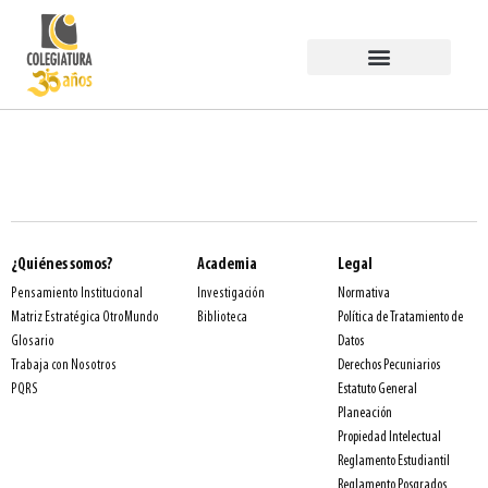
Estudiar en COLEGIATURA
Egresados PermaneSer
Trabaja con Nosotros
¿Quiénes somos?
Academia
Legal
Normativa
Pensamiento Institucional
Investigación
Política de Tratamiento de
Matriz Estratégica OtroMundo
Biblioteca
Datos
Glosario
Derechos Pecuniarios
Trabaja con Nosotros
Estatuto General
PQRS
Planeación
Propiedad Intelectual
Reglamento Estudiantil
Reglamento Posgrados