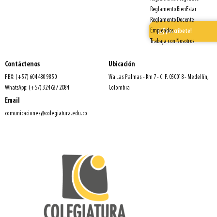
Reglamento BienEstar
Reglamento Docente
Empleados
¡Inscríbete!
Trabaja con Nosotros
Contáctenos
Ubicación
PBX: (+57) 604 480 98 50
Vía Las Palmas - Km 7 - C. P. 050018 - Medellín,
WhatsApp: (+57) 324 637 2084
Colombia
Email
comunicaciones@colegiatura.edu.co