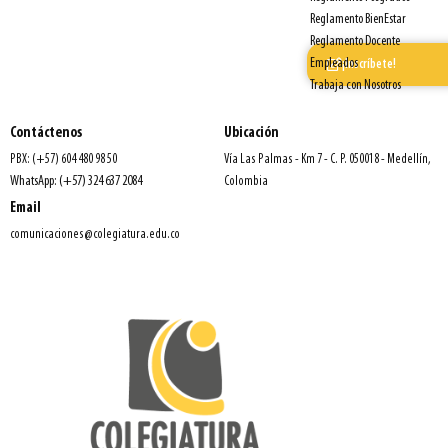
Reglamento BienEstar
Reglamento Docente
Empleados
¡Inscríbete!
Trabaja con Nosotros
Contáctenos
Ubicación
PBX: (+57) 604 480 98 50
Vía Las Palmas - Km 7 - C. P. 050018 - Medellín,
WhatsApp: (+57) 324 637 2084
Colombia
Email
comunicaciones@colegiatura.edu.co