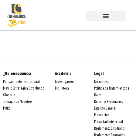
Estudiar en COLEGIATURA
Egresados PermaneSer
Trabaja con Nosotros
¿Quiénes somos?
Academia
Legal
Normativa
Pensamiento Institucional
Investigación
Política de Tratamiento de
Matriz Estratégica OtroMundo
Biblioteca
Datos
Glosario
Derechos Pecuniarios
Trabaja con Nosotros
Estatuto General
PQRS
Planeación
Propiedad Intelectual
Reglamento Estudiantil
Reglamento Posgrados