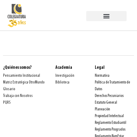
Estudiar en COLEGIATURA
Egresados PermaneSer
Trabaja con Nosotros
¿Quiénes somos?
Academia
Legal
Normativa
Pensamiento Institucional
Investigación
Política de Tratamiento de
Matriz Estratégica OtroMundo
Biblioteca
Datos
Glosario
Derechos Pecuniarios
Trabaja con Nosotros
Estatuto General
PQRS
Planeación
Propiedad Intelectual
Reglamento Estudiantil
Reglamento Posgrados
Reglamento BienEstar