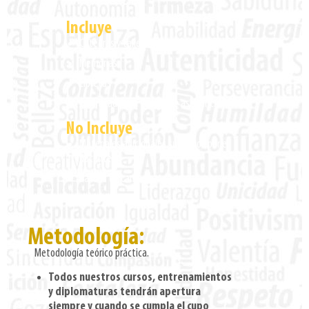
Incluye
Cátedras y talleres
Memorias
Libretas
Certificado con el 80% de asistencia
No Incluye
Materiales adicionales sugeridos por el
docente
Salidas de campo
Metodología:
Metodología teórico práctica.
Todos nuestros cursos, entrenamientos
y diplomaturas tendrán apertura
siempre y cuando se cumpla el cupo