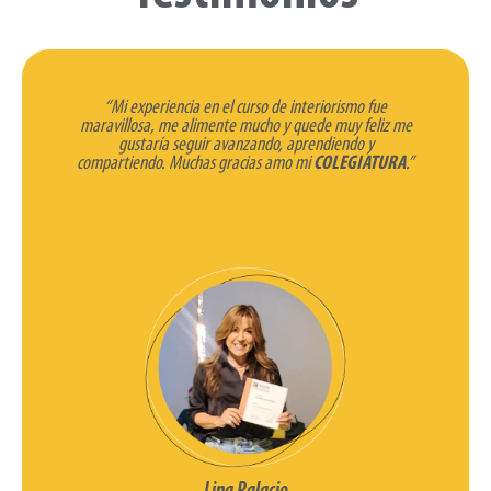
“Mi experiencia en el curso de interiorismo fue
So
ía,
maravillosa, me alimente mucho y quede muy feliz me
de
sona
gustaría seguir avanzando, aprendiendo y
IN
e un
compartiendo. Muchas gracias amo mi
COLEGIATURA
.”
que
con
en,
pr
n
mo
rlo,
plus
re
s y
p
mu