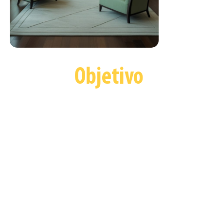
Objetivo
Este espacio ofrece una introducción práctica al mundo
del interiorismo a aquellas personas interesadas en
comprender los principios básicos del diseño de espacios
interiores. A lo largo de esta experiencia, los
participantes aprenderán a proyectar, planificar y
ejecutar un proyecto de interiorismo, explorando la
C
reatividad
aplicada a las necesidades funcionales y
experienciales de los espacios residenciales.