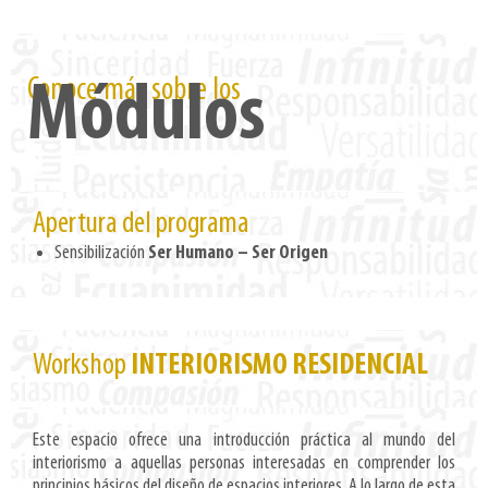
Conoce más sobre los
Módulos
Apertura del programa
Sensibilización
Ser Humano – Ser Origen
Workshop
INTERIORISMO RESIDENCIAL
Este espacio ofrece una introducción práctica al mundo del
interiorismo a aquellas personas interesadas en comprender los
principios básicos del diseño de espacios interiores. A lo largo de esta