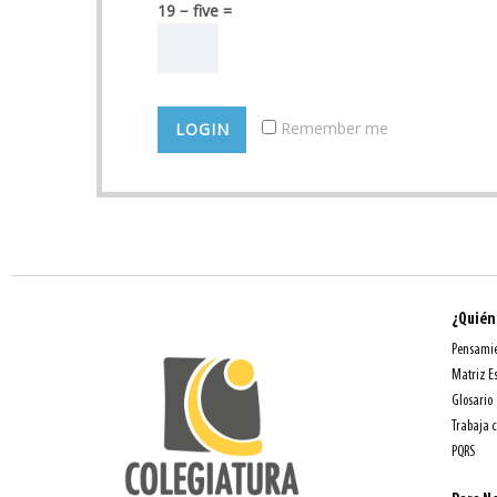
19 − five =
Remember me
¿Quién
Pensamie
Matriz E
Glosario
Trabaja 
PQRS