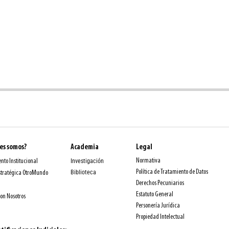
es somos?
Academia
Legal
Normativa
nto Institucional
Investigación
Política de Tratamiento de Datos
Biblioteca
stratégica OtroMundo
Derechos Pecuniarios
Estatuto General
con Nosotros
Personería Jurídica
Propiedad Intelectual